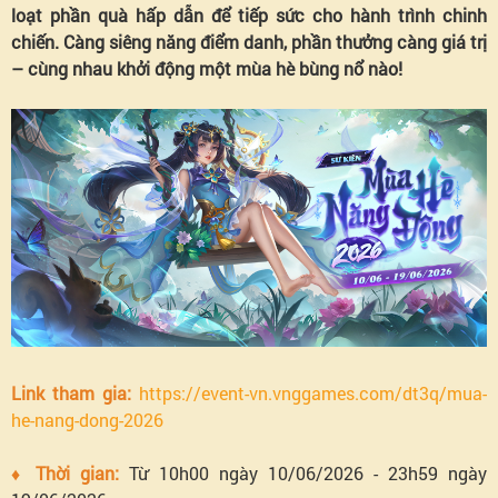
loạt phần quà hấp dẫn để tiếp sức cho hành trình chinh
2026
chiến. Càng siêng năng điểm danh, phần thưởng càng giá trị
– cùng nhau khởi động một mùa hè bùng nổ nào!
Link tham gia:
https://event-vn.vnggames.com/dt3q/mua-
he-nang-dong-2026
♦ Thời gian:
Từ 10h00 ngày 10/06/2026 - 23h59 ngày