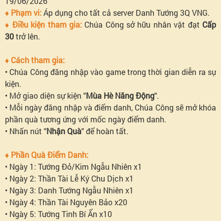
19/06/2026
♦ Phạm vi:
Áp dụng cho tất cả server Danh Tướng 3Q VNG.
♦ Điều kiện tham gia:
Chúa Công sở hữu nhân vật đạt
Cấp
30
trở lên.
♦ Cách tham gia:
• Chúa Công đăng nhập vào game trong thời gian diễn ra sự
kiện.
• Mở giao diện sự kiện "
Mùa Hè Năng Động
".
• Mỗi ngày đăng nhập và điểm danh, Chúa Công sẽ mở khóa
phần quà tương ứng với mốc ngày điểm danh.
• Nhấn nút "
Nhận Quà
" để hoàn tất.
♦ Phần Quà Điểm Danh:
• Ngày 1: Tướng Đỏ/Kim Ngẫu Nhiên x1
• Ngày 2: Thần Tài Lễ Ký Chu Dịch x1
• Ngày 3: Danh Tướng Ngẫu Nhiên x1
• Ngày 4: Thần Tài Nguyên Bảo x20
• Ngày 5: Tướng Tinh Bí Ẩn x10