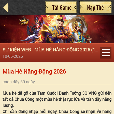
SỰ KIỆN WEB - MÙA HÈ NĂNG ĐỘNG 2026 (10/06)
10-06-2026
Mùa
Mùa Hè Năng Động 2026
Hè
cách đây 60 ngày
Mùa hè đã gõ cửa Tam Quốc! Danh Tướng 3Q VNG gửi đến
Năng
tất cả Chúa Công một mùa hè thật rực lửa và tràn đầy năng
lượng.
Động
Chỉ cần đăng nhập mỗi ngày, Chúa Công sẽ nhận về hàng