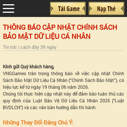
THÔNG BÁO CẬP NHẬT CHÍNH SÁCH
BẢO MẬT DỮ LIỆU CÁ NHÂN
Trang Chủ
Tin tức |
cách đây 39 ngày
Tin Tức
Sự Kiện
Kính gửi Quý khách hàng,
Giới Thiệu
VNGGames trân trọng thông báo về việc cập nhật Chính
Hướng Dẫn
Sách Bảo Mật Dữ Liệu Cá Nhân (“Chính Sách Bảo Mật”), có
hiệu lực kể từ ngày 19 tháng 06 năm 2026.
Cộng Đồng
Chúng tôi thực hiện cập nhật này để đảm bảo tuân thủ các
Thư Viện
quy định của Luật Bảo Vệ Dữ Liệu Cá Nhân 2025 ("Luật
CSKH
BVDLCN") và các văn bản hướng dẫn thi hành.
ĐK&CD
Những Thay Đổi Đáng Chú Ý: