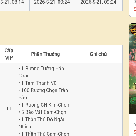
5-21, 08:14
2026-5-21, 09:24
2026-5-21, 09:24
0
Cấp
Phần Thưởng
Ghi chú
VIP
• 1 Rương Tướng Hán-
Chọn
• 1 Tam Thanh Vũ
• 100 Rương Chọn Trân
Bảo
• 1 Rương CN Kim-Chọn
11
• 5 Bảo Vật Cam-Chọn
• 1 Thần Thú Đỏ Ngẫu
0
Nhiên
• 1 Thần Thú Cam-Chọn