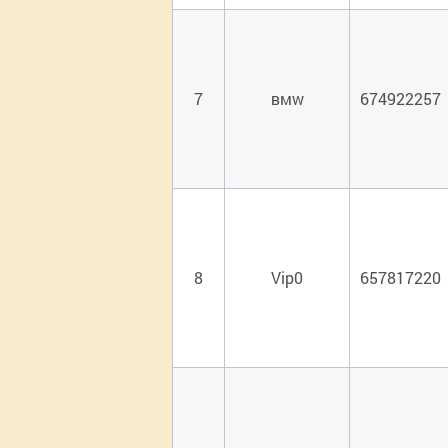
7
вмw
674922257
8
Vip0
657817220