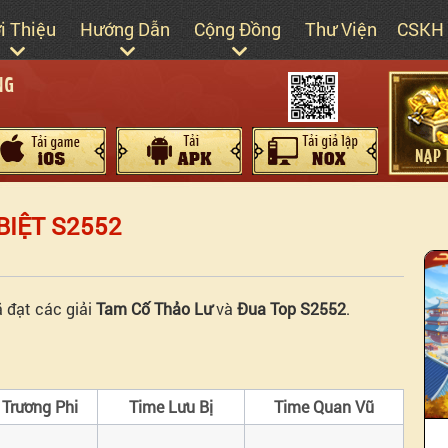
ới Thiệu
Hướng Dẫn
Cộng Đồng
Thư Viện
CSKH
NG
BIỆT S2552
 đạt các giải
Tam Cố Thảo Lư
và
Đua Top S2552
.
 Trương Phi
Time Lưu Bị
Time Quan Vũ