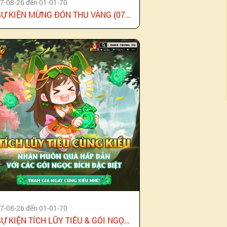
7-08-26 đến 01-01-70
SỰ KIỆN MỪNG ĐÓN THU VÀNG (07/08)
7-08-26 đến 01-01-70
SỰ KIỆN TÍCH LŨY TIÊU & GÓI NGỌC BÍCH (07/08)