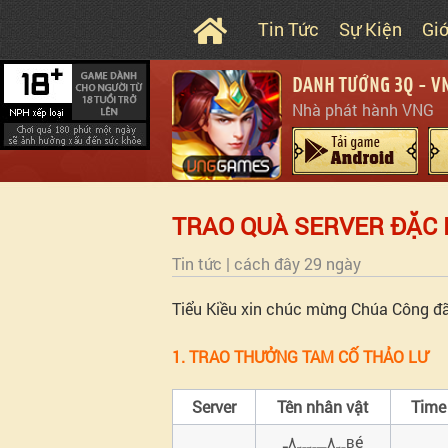
Tin Tức
Sự Kiện
Gi
DANH TƯỚNG 3Q - V
Nhà phát hành VNG
TRAO QUÀ SERVER ĐẶC 
Tin tức |
cách đây 29 ngày
Tiểu Kiều xin chúc mừng Chúa Công đã
1. TRAO THƯỞNG TAM CỐ THẢO LƯ
Server
Tên nhân vật
Time
ﮩ٨ـﮩﮩ٨ـʙé