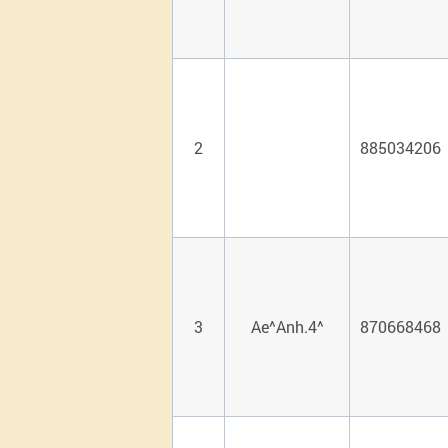
2
885034206
3
Ae^Anh.4^
870668468