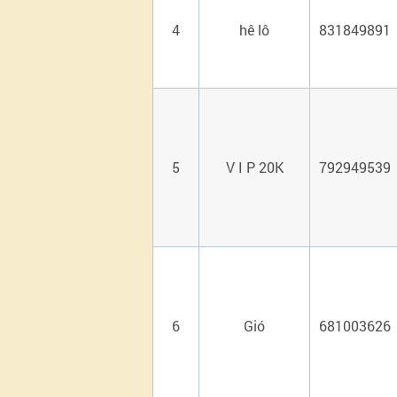
4
hê lô
831849891
5
V I P 20K
792949539
6
Gió
681003626