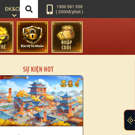
1900 561 558
ĐK&CD
( 2000đ/phút )
SỰ KIỆN HOT