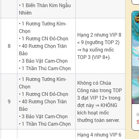
• 1 Biến Thân Kim Ngẫu
Nhiên
• 1 Rương Tướng Kim-
Chọn
Hạng 2 nhưng VIP 8
• 1 Rương CN Đỏ-Chọn
< 9 (ngưỡng TOP 2)
8
• 40 Rương Chọn Trân
⇒ hạ xuống mốc
Bảo
TOP 3 (VIP 8+).
• 3 Bảo Vật Cam-Chọn
• 1 Thần Thú Cam-Chọn
• 1 Rương Tướng Kim-
Không có Chúa
Chọn
Công nào trong TOP
• 1 Rương CN Đỏ-Chọn
3 đạt VIP 12+ trong
9
• 40 Rương Chọn Trân
đợt này ⇒ KHÔNG
Bảo
kích hoạt mốc
0
• 3 Bảo Vật Cam-Chọn
thưởng toàn server.
• 1 Thần Thú Cam-Chọn
Hạng 4 nhưng VIP 6