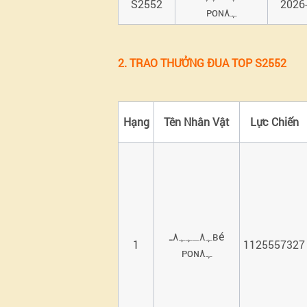
S2552
2026-
ᴘᴏɴﮩ٨
2. TRAO THƯỞNG ĐUA TOP S2552
Hạng
Tên Nhân Vật
Lực Chiến
ﮩ٨ـﮩﮩ٨ـʙé
1
1125557327
ᴘᴏɴﮩ٨