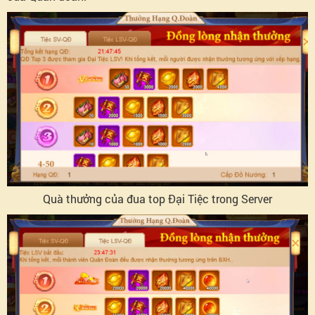
Đăng
nhập
nhận
quà
Cấp
lẩu
Quà thưởng của đua top Đại Tiệc trong Server
quân
đoàn
Đạo