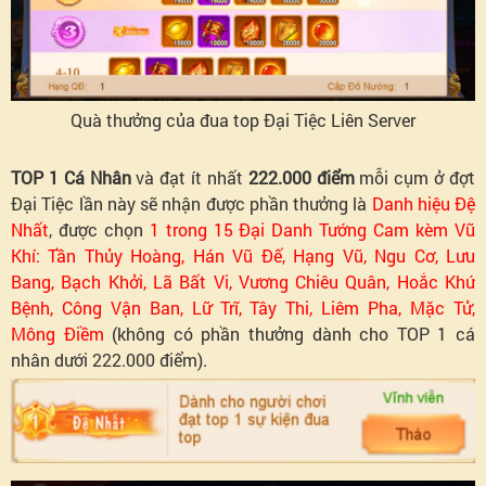
cụ
Sôi
Quà thưởng của đua top Đại Tiệc Liên Server
Động
TOP 1 Cá Nhân
và đạt ít nhất
222.000 điểm
mỗi cụm ở đợt
Tiệm
Đại Tiệc lần này sẽ nhận được phần thưởng là
Danh hiệu Đệ
Nhất
, được chọn
1 trong 15 Đại Danh Tướng Cam kèm Vũ
đại
Khí: Tần Thủy Hoàng, Hán Vũ Đế, Hạng Vũ, Ngu Cơ, Lưu
Bang, Bạch Khởi, Lã Bất Vi, Vương Chiêu Quân, Hoắc Khứ
tiệc
Bệnh, Công Vận Ban, Lữ Trĩ, Tây Thi, Liêm Pha, Mặc Tử,
Mông Điềm
(không có phần thưởng dành cho TOP 1 cá
Bảng
nhân dưới 222.000 điểm).
xếp
hạng