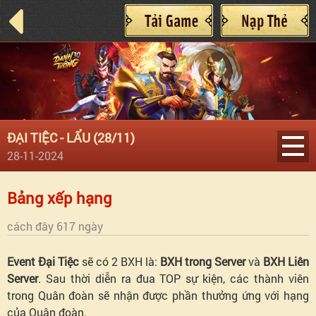
ĐẠI TIỆC - LẨU (28/11)
28-11-2024
Điều
Bảng xếp hạng
kiện
cách đây 617 ngày
tham
Event Đại Tiệc
sẽ có 2 BXH là:
BXH trong Server
và
BXH Liên
Server
. Sau thời diễn ra đua TOP sự kiện, các thành viên
gia
trong Quân đoàn sẽ nhận được phần thưởng ứng với hạng
của Quân đoàn.