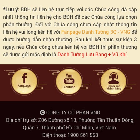
*Lưu ý:
BĐH sẽ liên hệ trực tiếp với các Chúa công đã cập
nhật thông tin liên hệ cho BĐH để các Chúa công lựa chọn
phần thưởng. Đối với Chúa công chưa cập nhật thông tin
liên hệ vui lòng liên hệ với
Fanpage Danh Tướng 3Q - VNG
để
được hướng dẫn nhận thưởng. Sau khi kết thúc sự kiện 3
ngày, nếu Chúa công chưa liên hệ với BĐH thì phần thưởng
sẽ được gửi mặc định là
Danh Tướng Lưu Bang + Vũ Khí
.
CÔNG TY CỔ PHẦN VNG
Địa chỉ trụ sở: Z06 Đường số 13, Phường Tân Thuận Đông,
Quận 7, Thành phố Hồ Chí Minh, Việt Nam.
Điện thoại: 1900 561 558