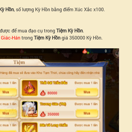
Kỳ Hồn
, số lượng Kỳ Hồn bằng điểm Xúc Xắc x100.
 được để mua đạo cụ trong
Tiệm Kỳ Hồn
.
 Giác-Hán
trong
Tiệm Kỳ Hồn
giá 350000 Kỳ Hồn.