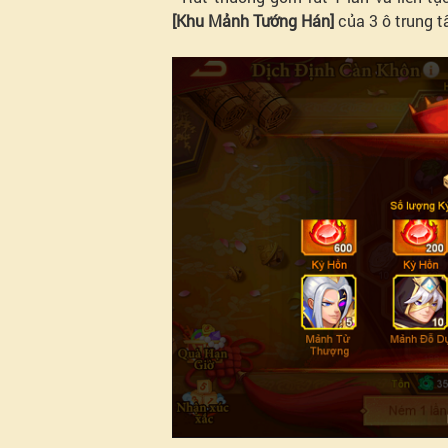
[Khu Mảnh Tướng Hán]
của 3 ô trung t