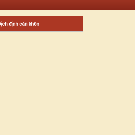
ịch định càn khôn