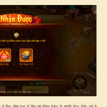
 5 lần, liên tục 5 lần sẽ đảm bảo: Ít nhất Xúc Xắc rơi ở