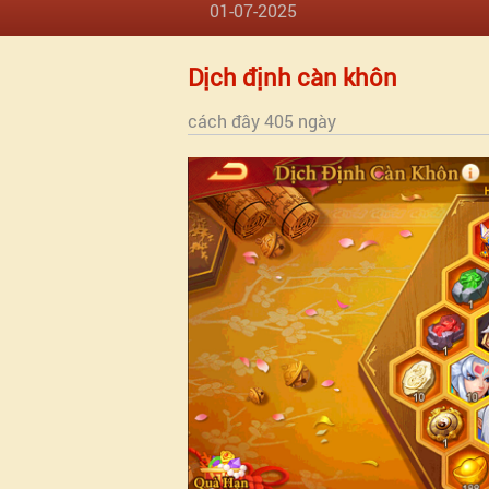
01-07-2025
Dịch định càn khôn
cách đây 405 ngày