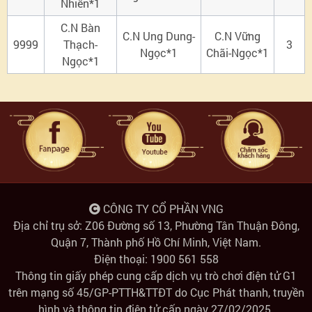
Nhiên*1
C.N Bàn
C.N Ung Dung-
C.N Vững
9999
Thạch-
3
Ngọc*1
Chãi-Ngọc*1
Ngọc*1
CÔNG TY CỔ PHẦN VNG
Địa chỉ trụ sở: Z06 Đường số 13, Phường Tân Thuận Đông,
Quận 7, Thành phố Hồ Chí Minh, Việt Nam.
Điện thoại: 1900 561 558
Thông tin giấy phép cung cấp dịch vụ trò chơi điện tử G1
trên mạng số 45/GP-PTTH&TTĐT do Cục Phát thanh, truyền
hình và thông tin điện tử cấp ngày 27/02/2025.