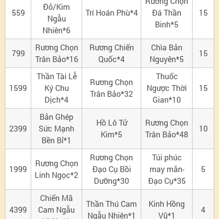
Rương Chọn
Đỏ/Kim
559
Trí Hoán Phù*4
Đá Thần
15
Ngẫu
Binh*5
Nhiên*6
Rương Chọn
Rương Chiến
Chìa Bản
799
15
Trân Bảo*16
Quốc*4
Nguyên*5
Thần Tài Lễ
Thuốc
Rương Chọn
1599
Ký Chu
Ngược Thời
15
Trân Bảo*32
Dịch*4
Gian*10
Bản Ghép
Hồ Lô Tử
Rương Chọn
2399
Sức Mạnh
10
Kim*5
Trân Bảo*48
Bền Bỉ*1
Rương Chọn
Túi phúc
Rương Chọn
1999
Đạo Cụ Bồi
may mắn-
5
Linh Ngọc*2
Dưỡng*30
Đạo Cụ*35
Chiến Mã
Thần Thú Cam
Kinh Hồng
4399
Cam Ngẫu
4
Ngẫu Nhiên*1
Vũ*1