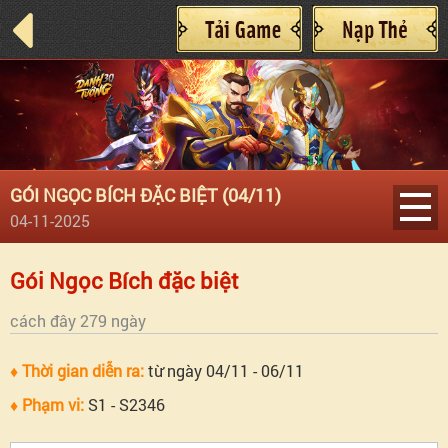
GÓI NGỌC BÍCH ĐẶC BIỆT (04/11)
04-11-2025
Gói
Gói Ngọc Bích đặc biệt
Ngọc
cách đây 279 ngày
Bích
♦ Thời gian diễn ra:
từ ngày 04/11 - 06/11
♦ Phạm vi:
S1 - S2346
đặc