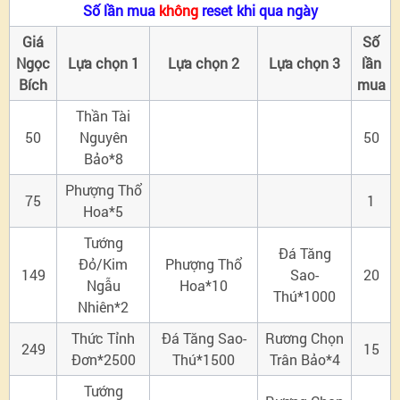
Số lần mua
không
reset khi qua ngày
biệt
Giá
Số
Ngọc
Lựa chọn 1
Lựa chọn 2
Lựa chọn 3
lần
Bích
mua
Thần Tài
50
Nguyên
50
Bảo*8
Phượng Thổ
75
1
Hoa*5
Tướng
Đá Tăng
Đỏ/Kim
Phượng Thổ
149
Sao-
20
Ngẫu
Hoa*10
Thú*1000
Nhiên*2
Thức Tỉnh
Đá Tăng Sao-
Rương Chọn
249
15
Đơn*2500
Thú*1500
Trân Bảo*4
Tướng