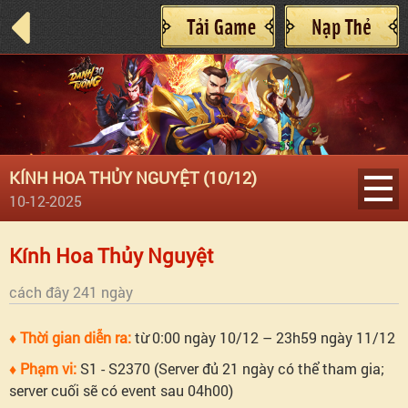
KÍNH HOA THỦY NGUYỆT (10/12)
10-12-2025
Kính
Kính Hoa Thủy Nguyệt
Hoa
cách đây 241 ngày
Thủy
♦ Thời gian diễn ra:
từ 0:00 ngày 10/12 – 23h59 ngày 11/12
♦ Phạm vi:
S1 - S2370 (Server đủ 21 ngày có thể tham gia;
Nguyệt
server cuối sẽ có event sau 04h00)