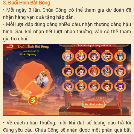
3. Đuổi Hình Bắt Bóng
• Mỗi ngày 3 lần, Chúa Công có thể tham gia dự đoán để
nhận hàng vạn quà tặng hấp dẫn.
• Mỗi lượt đáp đúng càng nhiều câu, nhận thưởng càng hậu
hĩnh. Sau khi nhận hết lượt nhận thưởng, vẫn có thể tham
gia trò chơi.
• Về cách nhận thưởng: mỗi khi đạt số lượng câu trả lời
đúng yêu cầu, Chúa Công sẽ nhận được một phần quà bất