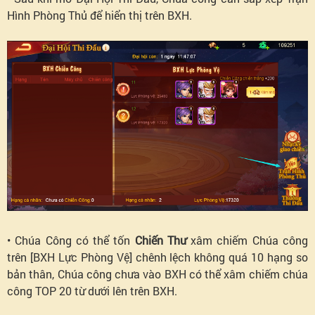
Hình Phòng Thủ để hiển thị trên BXH.
• Chúa Công có thể tốn
Chiến Thư
xâm chiếm Chúa công
trên [BXH Lực Phòng Vệ] chênh lệch không quá 10 hạng so
bản thân, Chúa công chưa vào BXH có thể xâm chiếm chúa
công TOP 20 từ dưới lên trên BXH.