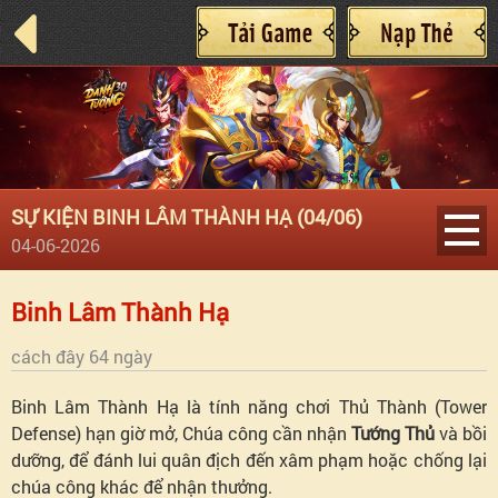
SỰ KIỆN BINH LÂM THÀNH HẠ (04/06)
04-06-2026
Binh
Binh Lâm Thành Hạ
Lâm
cách đây 64 ngày
Binh Lâm Thành Hạ là tính năng chơi Thủ Thành (Tower
Thành
Defense) hạn giờ mở, Chúa công cần nhận
Tướng Thủ
và bồi
dưỡng, để đánh lui quân địch đến xâm phạm hoặc chống lại
Hạ
chúa công khác để nhận thưởng.