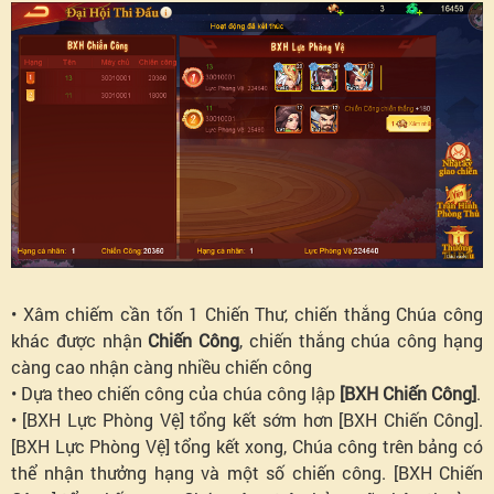
• Xâm chiếm cần tốn 1 Chiến Thư, chiến thắng Chúa công
khác được nhận
Chiến Công
, chiến thắng chúa công hạng
càng cao nhận càng nhiều chiến công
• Dựa theo chiến công của chúa công lập
[BXH Chiến Công]
.
• [BXH Lực Phòng Vệ] tổng kết sớm hơn [BXH Chiến Công].
[BXH Lực Phòng Vệ] tổng kết xong, Chúa công trên bảng có
thể nhận thưởng hạng và một số chiến công. [BXH Chiến