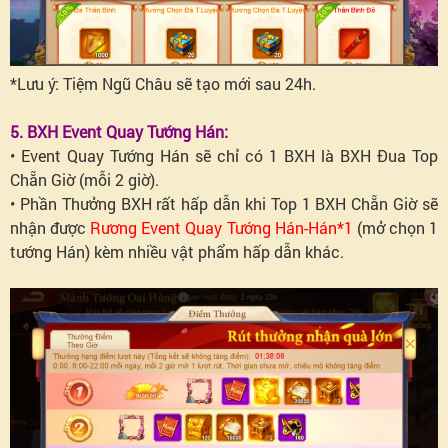
*Lưu ý: Tiệm Ngũ Châu sẽ tạo mới sau 24h.
5. BXH Event Quay Tướng Hán:
• Event Quay Tướng Hán sẽ chỉ có 1 BXH là BXH Đua Top
Chẵn Giờ (mỗi 2 giờ).
• Phần Thưởng BXH rất hấp dẫn khi Top 1 BXH Chẵn Giờ sẽ
nhận được
Rương Event Quay Tướng Hán-Hán*1
(mở chọn 1
tướng Hán) kèm nhiều vật phẩm hấp dẫn khác.