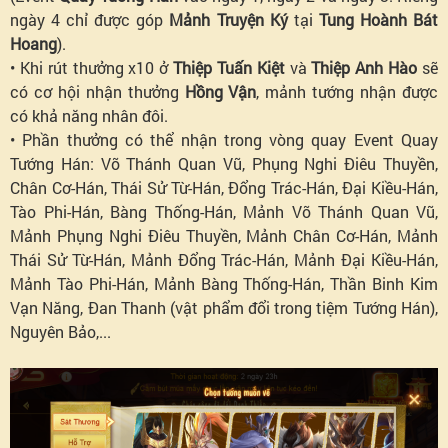
ngày 4 chỉ được góp
Mảnh Truyện Ký
tại
Tung Hoành Bát
Hoang
).
• Khi rút thưởng x10 ở
Thiệp Tuấn Kiệt
và
Thiệp Anh Hào
sẽ
có cơ hội nhận thưởng
Hồng Vận
, mảnh tướng nhận được
có khả năng nhân đôi.
• Phần thưởng có thể nhận trong vòng quay Event Quay
Tướng Hán: Võ Thánh Quan Vũ, Phụng Nghi Điêu Thuyền,
Chân Cơ-Hán, Thái Sử Từ-Hán, Đổng Trác-Hán, Đại Kiều-Hán,
Tào Phi-Hán, Bàng Thống-Hán, Mảnh Võ Thánh Quan Vũ,
Mảnh Phụng Nghi Điêu Thuyền, Mảnh Chân Cơ-Hán, Mảnh
Thái Sử Từ-Hán, Mảnh Đổng Trác-Hán, Mảnh Đại Kiều-Hán,
Mảnh Tào Phi-Hán, Mảnh Bàng Thống-Hán, Thần Binh Kim
Vạn Năng, Đan Thanh (vật phẩm đổi trong tiệm Tướng Hán),
Nguyên Bảo,...