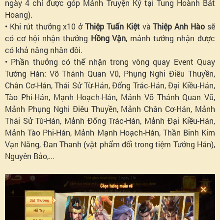
ngày 4 chỉ được góp Mảnh Truyện Ký tại Tung Hoành Bát
Hoang).
• Khi rút thưởng x10 ở
Thiệp Tuấn Kiệt
và
Thiệp Anh Hào
sẽ
có cơ hội nhận thưởng
Hồng Vận
, mảnh tướng nhận được
có khả năng nhân đôi.
• Phần thưởng có thể nhận trong vòng quay Event Quay
Tướng Hán: Võ Thánh Quan Vũ, Phụng Nghi Điêu Thuyền,
Chân Cơ-Hán, Thái Sử Từ-Hán, Đổng Trác-Hán, Đại Kiều-Hán,
Tào Phi-Hán, Mạnh Hoạch-Hán, Mảnh Võ Thánh Quan Vũ,
Mảnh Phụng Nghi Điêu Thuyền, Mảnh Chân Cơ-Hán, Mảnh
Thái Sử Từ-Hán, Mảnh Đổng Trác-Hán, Mảnh Đại Kiều-Hán,
Mảnh Tào Phi-Hán, Mảnh Mạnh Hoạch-Hán, Thần Binh Kim
Vạn Năng, Đan Thanh (vật phẩm đổi trong tiệm Tướng Hán),
Nguyên Bảo,...