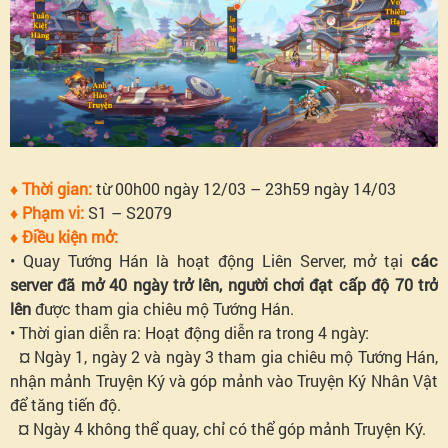
Tung
Hoành
Bát
Hoang
♦ Thời gian:
từ 00h00 ngày 12/03 – 23h59 ngày 14/03
♦ Phạm vi:
S1 – S2079
-
♦ Điều kiện mở:
• Quay Tướng Hán là hoạt động Liên Server, mở tại
các
Truyện
server đã mở 40 ngày trở lên, người chơi đạt cấp độ 70 trở
lên
được tham gia chiêu mộ Tướng Hán.
Ký
• Thời gian diễn ra: Hoạt động diễn ra trong 4 ngày:
¤ Ngày 1, ngày 2 và ngày 3 tham gia chiêu mộ Tướng Hán,
Hội
nhận mảnh Truyện Ký và góp mảnh vào Truyện Ký Nhân Vật
để tăng tiến độ.
võ
¤ Ngày 4 không thể quay, chỉ có thể góp mảnh Truyện Ký.