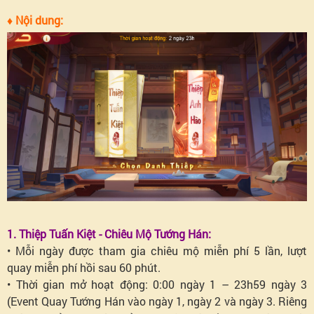
thiên
♦ Nội dung:
hạ
Câu
hỏi
thường
gặp
1. Thiệp Tuấn Kiệt - Chiêu Mộ Tướng Hán:
• Mỗi ngày được tham gia chiêu mộ miễn phí 5 lần, lượt
quay miễn phí hồi sau 60 phút.
• Thời gian mở hoạt động: 0:00 ngày 1 – 23h59 ngày 3
(Event Quay Tướng Hán vào ngày 1, ngày 2 và ngày 3. Riêng