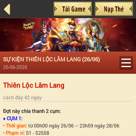
SỰ KIỆN THIÊN LỘC LÂM LANG (26/06)
26-06-2026
Thiên
Thiên Lộc Lâm Lang
Lộc
cách đây 42 ngày
Đợt này chia thanh 2 cụm:
Lâm
♦ CỤM 1:
• Thời gian:
từ 00h00 ngày 26/06 – 23h59 ngày 28/06
Lang
• Phạm vi:
S1 - S2558