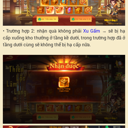
• Trường hợp 2: nhận quà không phải
Xu Gấm
→ sẽ bị hạ
cấp xuống kho thưởng ở tầng kề dưới, trong trường hợp đã ở
tầng dưới cùng sẽ không thể bị hạ cấp nữa.