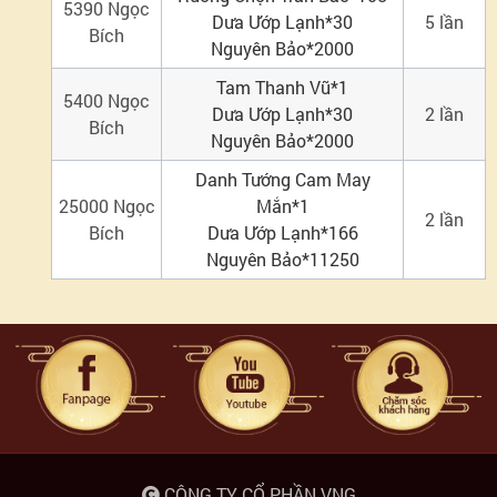
5390
Ngọc
Dưa Ướp Lạnh*30
5
lần
Bích
Nguyên Bảo*2000
Tam Thanh Vũ*1
5400
Ngọc
Dưa Ướp Lạnh*30
2 lần
Bích
Nguyên Bảo*2000
Danh Tướng Cam May
25000 Ngọc
Mắn*1
2 lần
Bích
Dưa Ướp Lạnh*166
Nguyên Bảo*11250
CÔNG TY CỔ PHẦN VNG