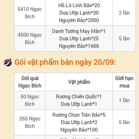
Hồ Lô Linh Bảo*20
nguyên
5410 Ngọc
Dưa Ướp Lạnh*30
2 lần
Bích
Nguyên Bảo*2000
bảo
Danh Tướng May Mắn*1
4500 Ngọc
Dưa Ướp Lạnh*25
5 lần
Gói
Bích
Nguyên Bảo*1666
quà
Gói vật phẩm bán ngày 20/09:
đặc
Gói quà
Giới hạn
Vật phẩm
Ngọc Bích
mua
biệt
50
Ngọc
Rương Chiến Quốc*1
1 lần
Tích
Bích
Dưa Ướp Lạnh*1
Rương Chọn Trân Bảo*5
lũy
250
Ngọc
Dưa Ướp Lạnh*2
5
lần
Bích
Nguyên Bảo*100
tiêu