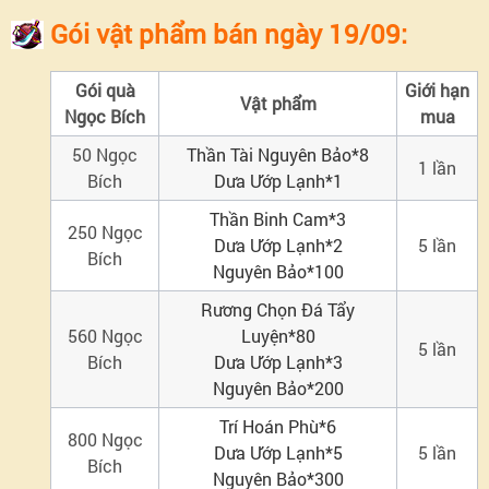
Phúc
Gói vật phẩm bán ngày 19/09:
lợi
Gói quà
Giới hạn
Vật phẩm
Ngọc Bích
mua
toàn
50
Ngọc
Thần Tài Nguyên Bảo*8
1 lần
Bích
Dưa Ướp Lạnh*1
dân:
Thần Binh Cam*3
250 Ngọc
Mở
Dưa Ướp Lạnh*2
5
lần
Bích
Nguyên Bảo*100
rương
Rương Chọn Đá Tẩy
560 Ngọc
Luyện*80
5
lần
Đăng
Bích
Dưa Ướp Lạnh*3
Nguyên Bảo*200
nhập
Trí Hoán Phù*6
800
Ngọc
Dưa Ướp Lạnh*5
5
lần
mỗi
Bích
Nguyên Bảo*300