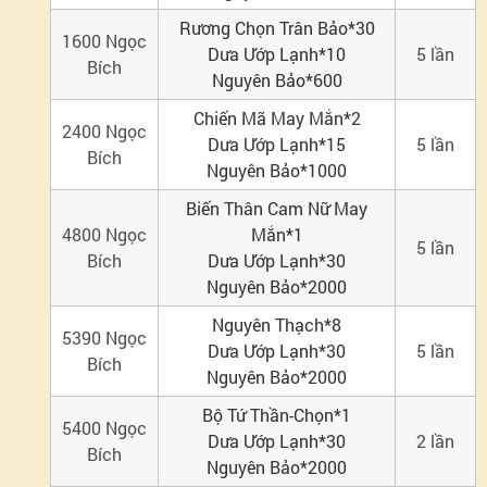
ngày
Rương Chọn Trân Bảo*30
1600
Ngọc
Dưa Ướp Lạnh*10
5
lần
Bích
Tham
Nguyên Bảo*600
Chiến Mã May Mắn*2
2400
Ngọc
gia
Dưa Ướp Lạnh*15
5 lần
Bích
Nguyên Bảo*1000
hoạt
Biến Thân Cam Nữ May
4800 Ngọc
Mắn*1
động
5 lần
Bích
Dưa Ướp Lạnh*30
Nguyên Bảo*2000
Hoa
Nguyên Thạch*8
5390
Ngọc
Dưa Ướp Lạnh*30
5 lần
dung
Bích
Nguyên Bảo*2000
đạo
Bộ Tứ Thần-Chọn*1
5400
Ngọc
Dưa Ướp Lạnh*30
2 lần
Bích
Đổi
Nguyên Bảo*2000