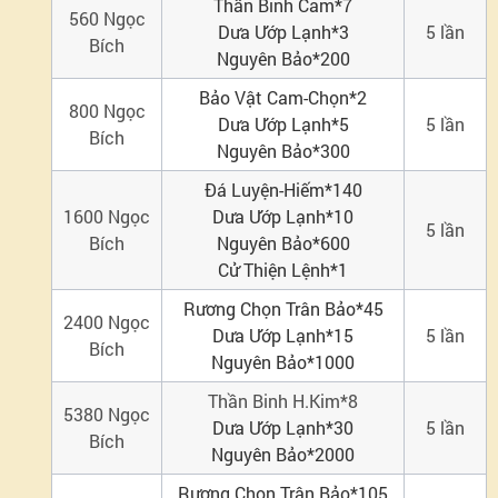
Thần Binh Cam*7
560
Ngọc
Dưa Ướp Lạnh*3
5
lần
Đổi
Bích
Nguyên Bảo*200
tài
Bảo Vật Cam-Chọn*2
800
Ngọc
Dưa Ướp Lạnh*5
5 lần
Bích
nguyên
Nguyên Bảo*300
Đá Luyện-Hiếm*140
1600
Ngọc
Dưa Ướp Lạnh*10
5
lần
Bích
Nguyên Bảo*600
Cử Thiện Lệnh*1
Rương Chọn Trân Bảo*45
2400
Ngọc
Dưa Ướp Lạnh*15
5
lần
Bích
Nguyên Bảo*1000
Thần Binh H.Kim*8
5380
Ngọc
Dưa Ướp Lạnh*30
5 lần
Bích
Nguyên Bảo*2000
Rương Chọn Trân Bảo*105