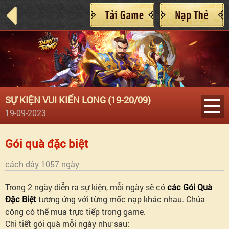
SỰ KIỆN VUI KIẾN LONG (19-20/09)
19-09-2023
Điều
Gói quà đặc biệt
kiện
cách đây 1057 ngày
Trong 2 ngày diễn ra sự kiện, mỗi ngày sẽ có
các Gói Quà
tham
Đặc Biệt
tương ứng với từng mốc nạp khác nhau. Chúa
công có thể mua trực tiếp trong game.
gia
Chi tiết gói quà mỗi ngày như sau: