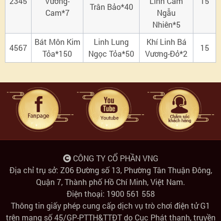
2345
Vương-
Linh Cam
15
Trân Bảo*40
Cam*7
Ngẫu
Nhiên*5
Bát Môn Kim
Linh Lung
Khí Linh Bá
4567
15
Tỏa*150
Ngọc Tỏa*50
Vương-Đỏ*2
CÔNG TY CỔ PHẦN VNG
Địa chỉ trụ sở: Z06 Đường số 13, Phường Tân Thuận Đông,
Quận 7, Thành phố Hồ Chí Minh, Việt Nam.
Điện thoại: 1900 561 558
Thông tin giấy phép cung cấp dịch vụ trò chơi điện tử G1
trên mạng số 45/GP-PTTH&TTĐT do Cục Phát thanh, truyền