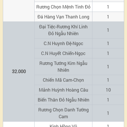
Rương Chọn Mệnh Tinh Đỏ
1
Đá Hàng Vạn Thanh Long
1
Đại Tiệc-Rương Khí Linh
1
Đỏ Ngẫu Nhiên
C.N Huynh Đệ-Ngọc
1
C.N Huyết Chiến-Ngọc
1
Rương Tướng Kim Ngẫu
1
Nhiên
32.000
Chiến Mã Cam-Chọn
1
Mảnh Huỳnh Hoàng Câu
10
Biến Thân Đỏ Ngẫu Nhiên
1
Rương Chọn Danh Tướng
1
Cam
Kinh Hồng Vũ
1