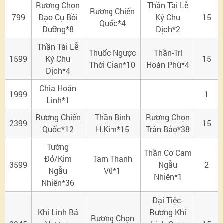
Rương Chọn
Thần Tài Lễ
Rương Chiến
799
Đạo Cụ Bồi
Ký Chu
15
Quốc*4
Dưỡng*8
Dịch*2
Thần Tài Lễ
Thuốc Ngược
Thần-Trí
1599
Ký Chu
15
Thời Gian*10
Hoán Phù*4
Dịch*4
Chìa Hoán
1999
1
Linh*1
Rương Chiến
Thần Binh
Rương Chọn
2399
15
Quốc*12
H.Kim*15
Trân Bảo*38
Tướng
Thần Cơ Cam
Đỏ/Kim
Tam Thanh
3599
Ngẫu
2
Ngẫu
Vũ*1
Nhiên*1
Nhiên*36
Đại Tiệc-
Khí Linh Bá
Rương Khí
Rương Chọn