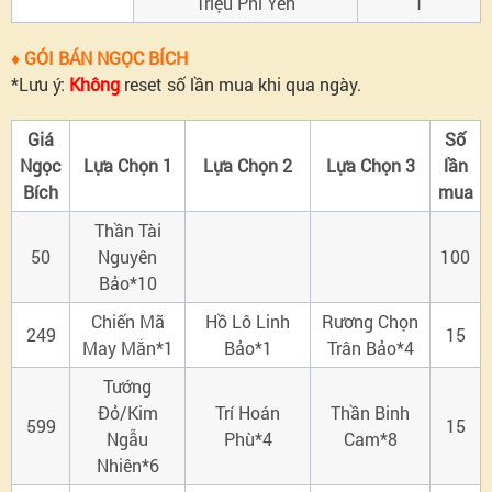
Triệu Phi Yến
1
♦ GÓI BÁN NGỌC BÍCH
*Lưu ý:
Không
reset số lần mua khi qua ngày.
Giá
Số
Ngọc
Lựa Chọn 1
Lựa Chọn 2
Lựa Chọn 3
lần
Bích
mua
Thần Tài
50
Nguyên
100
Bảo*10
Chiến Mã
Hồ Lô Linh
Rương Chọn
249
15
May Mắn*1
Bảo*1
Trân Bảo*4
Tướng
Đỏ/Kim
Trí Hoán
Thần Binh
599
15
Ngẫu
Phù*4
Cam*8
Nhiên*6