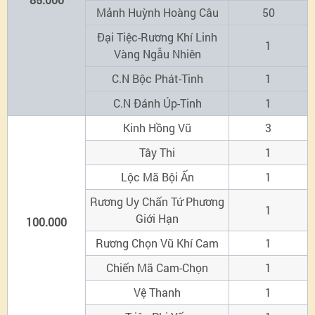
Mảnh Huỳnh Hoàng Câu
50
Đại Tiệc-Rương Khí Linh
1
Vàng Ngẫu Nhiên
C.N Bộc Phát-Tinh
1
C.N Đánh Úp-Tinh
1
Kinh Hồng Vũ
3
Tây Thi
1
Lộc Mã Bội Ấn
1
Rương Uy Chấn Tứ Phương
1
Giới Hạn
100.000
Rương Chọn Vũ Khí Cam
1
Chiến Mã Cam-Chọn
1
Vệ Thanh
1