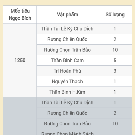
gói
Mốc tiêu
Vật phẩm
Số lượng
Ngọc Bích
Ngọc
Thần Tài Lễ Ký Chu Dịch
1
Bích
Rương Chiến Quốc
2
Rương Chọn Trân Bảo
10
1250
Thần Binh Cam
5
Trí Hoán Phù
3
Nguyên Thạch
1
Thần Binh H.Kim
1
Thần Tài Lễ Ký Chu Dịch
1
Rương Chiến Quốc
2
Rương Chọn Trân Bảo
10
Rương Chọn Mảnh Sách