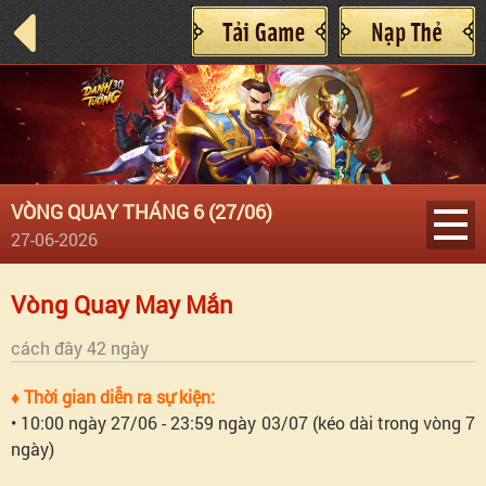
VÒNG QUAY THÁNG 6 (27/06)
27-06-2026
Vòng
Vòng Quay May Mắn
Quay
cách đây 42 ngày
♦ Thời gian diễn ra sự kiện:
May
• 10:00 ngày 27/06 - 23:59 ngày 03/07 (kéo dài trong vòng 7
ngày)
Mắn