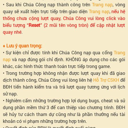
• Sau khi Chúa Công nạp thành công trên
Trang nạp
, vòng
quay sẽ xuất hiện trực tiếp trên giao diện
Trang nạp
,
nếu hệ
thống chưa cộng lượt quay, Chúa Công vui lòng click vào
biểu tượng “
Reset
” (2 mũi tên vòng tròn) để cập nhật lượt
quay nhé
.
♦ Lưu ý quan trọng:
• Sự kiện chỉ được tính khi Chúa Công nạp qua cổng
Trang
nạp
và nạp đúng gói chỉ định. KHÔNG áp dụng cho các gói
khác, các hình thức thanh toán trực tiếp trong game.
• Trong trường hợp không nhận được lượt quay khi đã giao
dịch thành công, Chúa Công vui lòng liên hệ
Hỗ Trợ CSKH
để
BĐH tiến hành kiểm tra và trả lượt quay tương ứng với lịch
sử nạp.
• Nghiêm cấm những trường hợp lợi dụng bugs, cheat và sử
dụng phần mềm thứ 3 để can thiệp vào chương trình. BĐH
sẽ hủy tư cách tham dự cũng như là phần thưởng nếu tài
khoản có vi phạm những trường hợp trên.
• Quyết định của BĐH là quyết định cuối cùng.