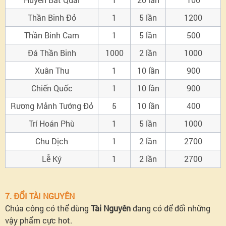
Thần Binh Đỏ
1
5
lần
1200
Thần Binh Cam
1
5
lần
500
Đá Thần Binh
1000
2
lần
1000
Xuân Thu
1
10
lần
900
Chiến Quốc
1
10
lần
900
Rương Mảnh Tướng Đỏ
5
10
lần
400
Trí Hoán Phù
1
5 lần
1000
Chu Dịch
1
2
lần
2700
Lễ Ký
1
2
lần
2700
7. ĐỔI TÀI NGUYÊN
Chúa công có thể dùng
Tài Nguyên
đang có để đổi những
vậy phẩm cực hot.