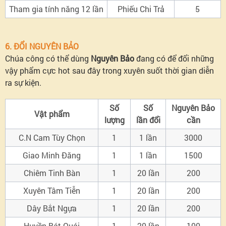
Tham gia tính năng 12 lần
Phiếu Chi Trả
5
6. ĐỔI NGUYÊN BẢO
Chúa công có thể dùng
Nguyên Bảo
đang có để đổi những
vậy phẩm cực hot sau đây trong xuyên suốt thời gian diễn
ra sự kiện.
Số
Số
Nguyên Bảo
Vật phẩm
lượng
lần đổi
cần
C.N Cam Tùy Chọn
1
1 lần
3000
Giao Minh Đăng
1
1
lần
1500
Chiêm Tinh Bàn
1
20
lần
200
Xuyên Tâm Tiễn
1
20
lần
200
Dây Bắt Ngựa
1
20
lần
200
Huyền Bát Quái
1
20
lần
100