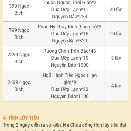
Thuốc Ngược Thời Gian*2
399 Ngọc
Dưa Ướp Lạnh*11
20 lần
Bích
Nguyên Bảo*228
Phục Hy Thủy Kính (hạn giờ)*3
799 Ngọc
Dưa Ướp Lạnh*16
10 lần
Bích
Nguyên Bảo*320
Rương Chọn Trân Bảo*45
2399 Ngọc
Dưa Ướp Lạnh*15
5 lần
Bích
Nguyên Bảo*1000
Ngũ Hành Tiên Ngọc (Hạn
2499 Ngọc
giờ)*9
4 lần
Bích
Dưa Ướp Lạnh*20
Nguyên Bảo*1100
4. TÍCH LŨY TIÊU
Trong 2 ngày diễn ra sự kiện, khi Chúa công tích lũy tiêu đạt