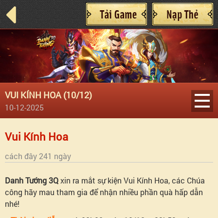
VUI KÍNH HOA (10/12)
10-12-2025
Vui
Vui Kính Hoa
Kính
cách đây 241 ngày
Hoa
Danh Tướng 3Q
xin ra mắt sự kiện Vui Kính Hoa, các Chúa
công hãy mau tham gia để nhận nhiều phần quà hấp dẫn
nhé!