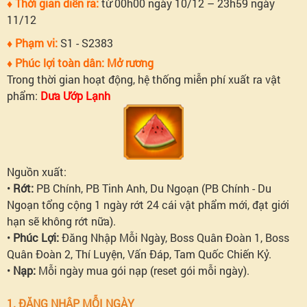
♦ Thời gian diễn ra:
từ 00h00 ngày 10/12 – 23h59 ngày
11/12
♦ Phạm vi:
S1 - S2383
♦ Phúc lợi toàn dân: Mở rương
Trong thời gian hoạt động, hệ thống miễn phí xuất ra vật
phẩm:
Dưa Ướp Lạnh
Nguồn xuất:
•
Rớt:
PB Chính, PB Tinh Anh, Du Ngoạn (
PB Chính - Du
Ngoạn tổng cộng 1 ngày rớt 24 cái vật phẩm mới, đạt giới
hạn sẽ không rớt nữa
).
•
Phúc Lợi:
Đăng Nhập Mỗi Ngày, Boss Quân Đoàn 1, Boss
Quân Đoàn 2, Thí Luyện, Vấn Đáp, Tam Quốc Chiến Kỷ.
•
Nạp:
Mỗi ngày mua gói nạp (
reset gói mỗi ngày
).
1. ĐĂNG NHẬP MỖI NGÀY