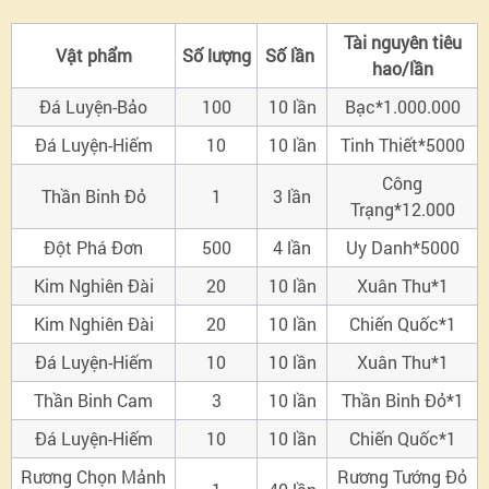
Tài nguyên tiêu
Vật phẩm
Số lượng
Số lần
hao/lần
Đá Luyện-Bảo
100
10
lần
Bạc*1.000.000
Đá Luyện-Hiếm
10
10
lần
Tinh Thiết*5000
Công
Thần Binh Đỏ
1
3
lần
Trạng*12.000
Đột Phá Đơn
500
4
lần
Uy Danh*5000
Kim Nghiên Đài
20
10 lần
Xuân Thu*1
Kim Nghiên Đài
20
10 lần
Chiến Quốc*1
Đá Luyện-Hiếm
10
10 lần
Xuân Thu*1
Thần Binh Cam
3
10 lần
Thần Binh Đỏ*1
Đá Luyện-Hiếm
10
10 lần
Chiến Quốc*1
Rương Chọn Mảnh
Rương Tướng Đỏ