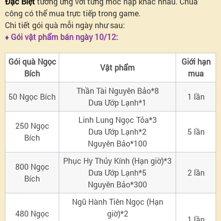
Đặc Biệt
tương ứng với từng mốc nạp khác nhau. Chúa
công có thể mua trực tiếp trong game.
Chi tiết gói quà mỗi ngày như sau:
♦ Gói vật phẩm bán ngày 10/12:
Gói quà Ngọc
Giới hạn
Vật phẩm
Bích
mua
Thần Tài Nguyên Bảo*8
50 Ngọc Bích
1 lần
Dưa Ướp Lạnh*1
Linh Lung Ngọc Tỏa*3
250 Ngọc
Dưa Ướp Lạnh*2
5 lần
Bích
Nguyên Bảo*100
Phục Hy Thủy Kính (Hạn giờ)*3
800 Ngọc
Dưa Ướp Lạnh*5
2 lần
Bích
Nguyên Bảo*300
Ngũ Hành Tiên Ngọc (Hạn
480 Ngọc
giờ)*2
1 lần