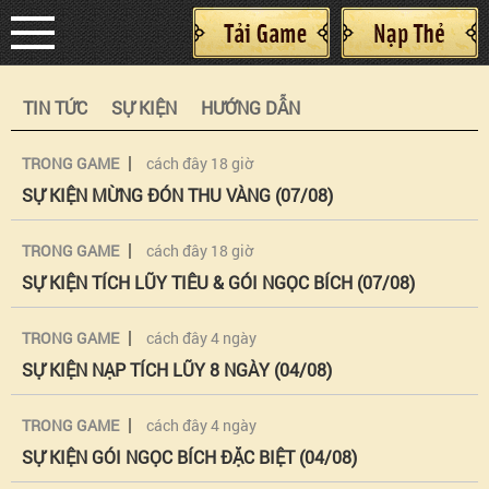
TIN TỨC
SỰ KIỆN
HƯỚNG DẪN
Trang Chủ
|
TRONG GAME
cách đây 18 giờ
SỰ KIỆN MỪNG ĐÓN THU VÀNG (07/08)
Tin Tức
Sự Kiện
|
TRONG GAME
cách đây 18 giờ
Giới Thiệu
SỰ KIỆN TÍCH LŨY TIÊU & GÓI NGỌC BÍCH (07/08)
Hướng Dẫn
Cộng Đồng
|
TRONG GAME
cách đây 4 ngày
SỰ KIỆN NẠP TÍCH LŨY 8 NGÀY (04/08)
Thư Viện
CSKH
|
TRONG GAME
cách đây 4 ngày
ĐK&CD
SỰ KIỆN GÓI NGỌC BÍCH ĐẶC BIỆT (04/08)