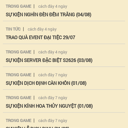
|
TRONG GAME
cách đây 4 ngày
SỰ KIỆN NGHÌN ĐÈN ĐÊM TRĂNG (04/08)
|
TIN TỨC
cách đây 4 ngày
TRAO QUÀ EVENT ĐẠI TIỆC 29/07
|
TRONG GAME
cách đây 4 ngày
SỰ KIỆN SERVER ĐẶC BIỆT S2626 (03/08)
|
TRONG GAME
cách đây 7 ngày
SỰ KIỆN DỊCH ĐỊNH CÀN KHÔN (01/08)
|
TRONG GAME
cách đây 7 ngày
SỰ KIỆN KÍNH HOA THỦY NGUYỆT (01/08)
|
TRONG GAME
cách đây 7 ngày