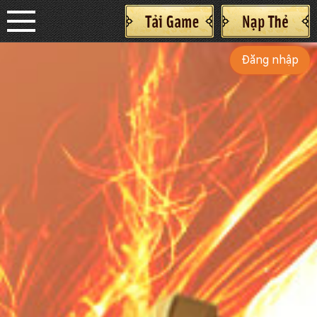
Đăng nhập
Trang Chủ
Tin Tức
Sự Kiện
Giới Thiệu
Hướng Dẫn
Cộng Đồng
Thư Viện
CSKH
ĐK&CD