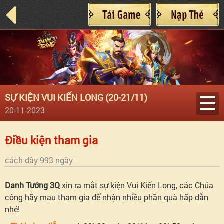
SỰ KIỆN VUI KIẾN LONG (20-21/11)
20-11-2023
Điều
Điều kiện tham gia
kiện
cách đây 993 ngày
tham
Danh Tướng 3Q
xin ra mắt sự kiện Vui Kiến Long, các Chúa
công hãy mau tham gia để nhận nhiều phần quà hấp dẫn
gia
nhé!