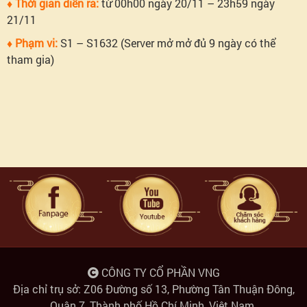
♦ Thời gian diễn ra:
từ 00h00 ngày 20/11 – 23h59 ngày
Phúc
21/11
♦
Phạm vi:
S1 – S1632 (Server mở mở đủ 9 ngày có thể
lợi
tham gia)
toàn
dân:
Mở
rương
Đăng
nhập
CÔNG TY CỔ PHẦN VNG
mỗi
Địa chỉ trụ sở: Z06 Đường số 13, Phường Tân Thuận Đông,
Quận 7, Thành phố Hồ Chí Minh, Việt Nam.