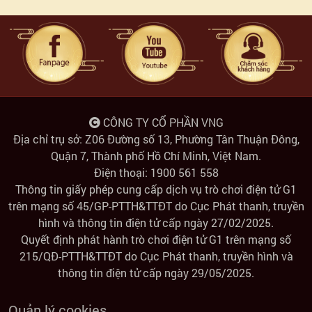
ngày
Tham
gia
hoạt
CÔNG TY CỔ PHẦN VNG
Địa chỉ trụ sở: Z06 Đường số 13, Phường Tân Thuận Đông,
động
Quận 7, Thành phố Hồ Chí Minh, Việt Nam.
Điện thoại: 1900 561 558
Thông tin giấy phép cung cấp dịch vụ trò chơi điện tử G1
Hoa
trên mạng số 45/GP-PTTH&TTĐT do Cục Phát thanh, truyền
hình và thông tin điện tử cấp ngày 27/02/2025.
dung
Quyết định phát hành trò chơi điện tử G1 trên mạng số
215/QĐ-PTTH&TTĐT do Cục Phát thanh, truyền hình và
đạo
thông tin điện tử cấp ngày 29/05/2025.
Đổi
Quản lý cookies