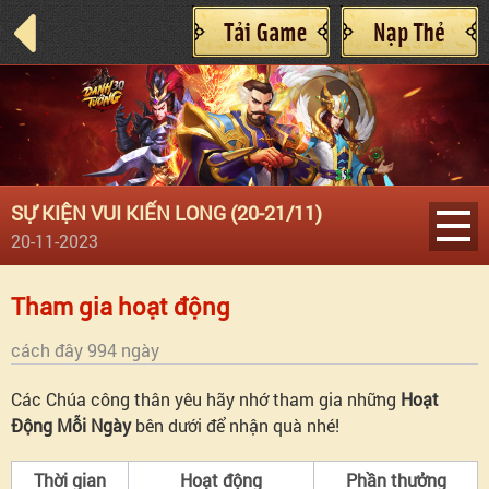
SỰ KIỆN VUI KIẾN LONG (20-21/11)
20-11-2023
Điều
Tham gia hoạt động
kiện
cách đây 994 ngày
Các Chúa công thân yêu hãy nhớ tham gia những
Hoạt
tham
Động Mỗi Ngày
bên dưới để nhận quà nhé!
gia
Thời gian
Hoạt động
Phần thưởng