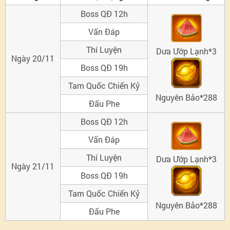
Phúc
Boss QĐ 12h
Vấn Đáp
lợi
Thí Luyện
Dưa Ướp Lạnh*3
Ngày 20/11
toàn
Boss QĐ 19h
Tam Quốc Chiến Kỷ
dân:
Nguyên Bảo*
288
Đấu Phe
Mở
Boss QĐ 12h
rương
Vấn Đáp
Thí Luyện
Dưa Ướp Lạnh*3
Đăng
Ngày 21/11
Boss QĐ 19h
nhập
Tam Quốc Chiến Kỷ
Nguyên Bảo*288
Đấu Phe
mỗi