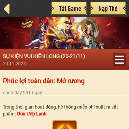
SỰ KIỆN VUI KIẾN LONG (20-21/11)
20-11-2023
Điều
Phúc lợi toàn dân: Mở rương
kiện
cách đây 991 ngày
tham
Trong thời gian hoạt động, hệ thống miễn phí xuất ra vật
phẩm:
Dưa Ướp Lạnh
gia