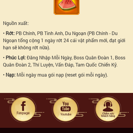
Phúc
lợi
Nguồn xuất:
•
Rớt:
PB Chính, PB Tinh Anh, Du Ngoạn (
PB Chính - Du
toàn
Ngoạn tổng cộng 1 ngày rớt 24 cái vật phẩm mới, đạt giới
hạn sẽ không rớt nữa
).
dân:
•
Phúc Lợi:
Đăng Nhập Mỗi Ngày, Boss Quân Đoàn 1, Boss
Quân Đoàn 2, Thí Luyện, Vấn Đáp, Tam Quốc Chiến Kỷ.
Mở
•
Nạp:
Mỗi ngày mua gói nạp (
reset gói mỗi ngày
).
rương
Đăng
nhập
mỗi