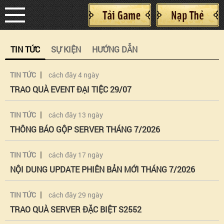
TIN TỨC
SỰ KIỆN
HƯỚNG DẪN
Trang Chủ
|
TIN TỨC
cách đây 4 ngày
TRAO QUÀ EVENT ĐẠI TIỆC 29/07
Tin Tức
Sự Kiện
|
TIN TỨC
cách đây 13 ngày
Giới Thiệu
THÔNG BÁO GỘP SERVER THÁNG 7/2026
Hướng Dẫn
Cộng Đồng
|
TIN TỨC
cách đây 17 ngày
NỘI DUNG UPDATE PHIÊN BẢN MỚI THÁNG 7/2026
Thư Viện
CSKH
|
TIN TỨC
cách đây 29 ngày
ĐK&CD
TRAO QUÀ SERVER ĐẶC BIỆT S2552