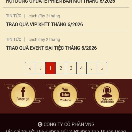
NỘI DUNG UPDATE PHIÊN BẢN MỚI THÁNG 6/2026
|
TIN TỨC
cách đây 2 tháng
TRAO QUÀ VIP KHTT THÁNG 6/2026
|
TIN TỨC
cách đây 2 tháng
TRAO QUÀ EVENT ĐẠI TIỆC THÁNG 6/2026
«
‹
1
2
3
4
›
»
CÔNG TY CỔ PHẦN VNG
Địa chỉ trụ sở: Z06 Đường số 13, Phường Tân Thuận Đông,